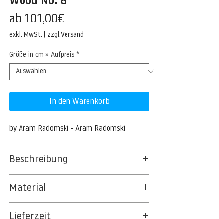
Wood No. 8
Sale-
ab
101,00€
Preis
exkl. MwSt.
|
zzgl.Versand
Größe in cm × Aufpreis
*
In den Warenkorb
by Aram Radomski - Aram Radomski
Beschreibung
Holzwand Final
Material
Altholzoptik
BT 5342 PREMIUM FLEECE MATT 150 G/QM
Lieferzeit
- UNCOATED