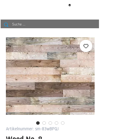
®
BERLIN
TAPETE
Artikelnummer: sm-83wBPQJ