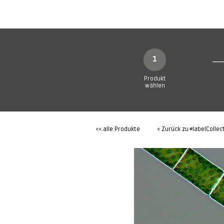
SHOP
Produkte
1
Produkt
wählen
<< alle Produkte
< Zurück zu
#labelCollec