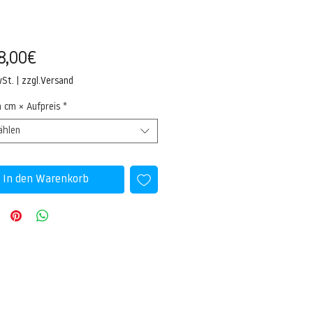
Sale-
8,00€
Preis
wSt.
|
zzgl.Versand
n cm × Aufpreis
*
ählen
In den Warenkorb