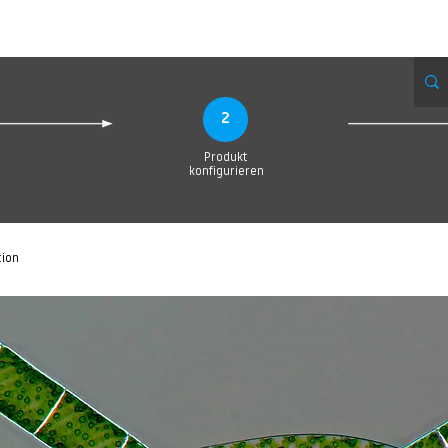
Produktionsanfrage
Upload your Design
Produktion
Servic
2
Produkt
konfigurieren
tion