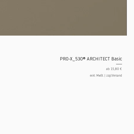
PRO-X_530® ARCHITECT Basic
Sale-Preis
ab
15,80 €
exkl. MwSt.
|
zzgl.Versand