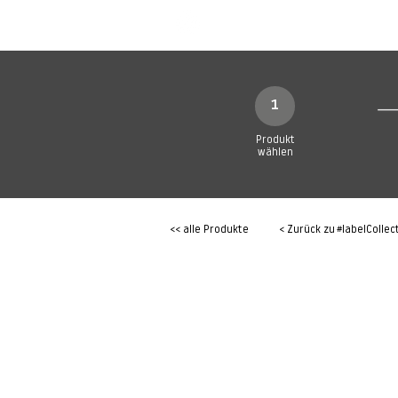
SHOP
Produkte
1
Produkt
wählen
<< alle Produkte
< Zurück zu
#labelCollec