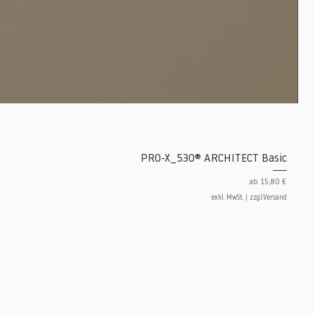
PRO-X_530® ARCHITECT Basic
Sale-Preis
ab
15,80 €
exkl. MwSt.
|
zzgl.Versand