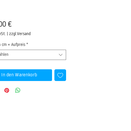
Preis
00 €
wSt.
|
zzgl.Versand
n cm × Aufpreis
*
ählen
In den Warenkorb