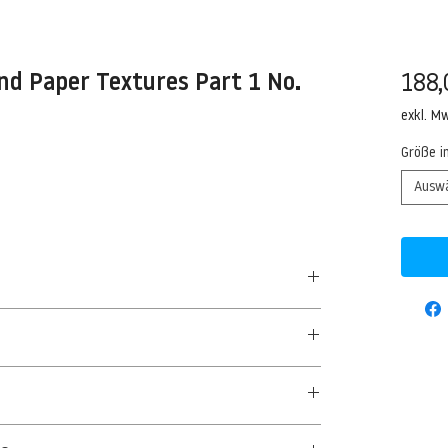
nd Paper Textures Part 1 No.
188,
exkl. M
Größe i
Ausw
50 G/QM - UNCOATED
aus Textil- und Cellulosefasern gewonnenes,