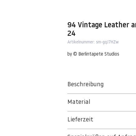
94 Vintage Leather a
24
Artikelnummer: sm-gqJ7HZw
by © Berlintapete Studios
Beschreibung
Material
BT 5342 PREMIUM FLEECE MATT 1
Lieferzeit
8kSpectral Wallpaper©
3-5 Werktage
Die Tapete besteht aus Vlies, ein 