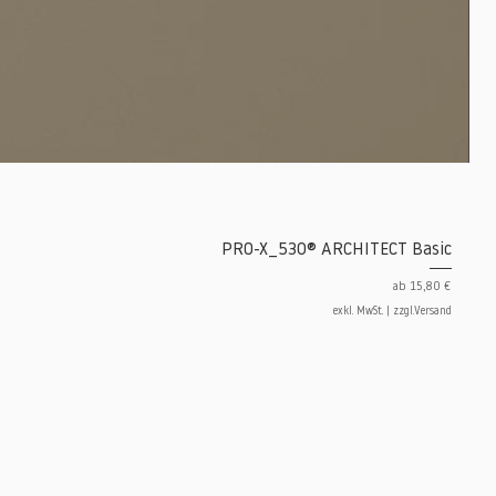
PRO-X_530® ARCHITECT Basic
Sale-Preis
ab
15,80 €
exkl. MwSt.
|
zzgl.Versand