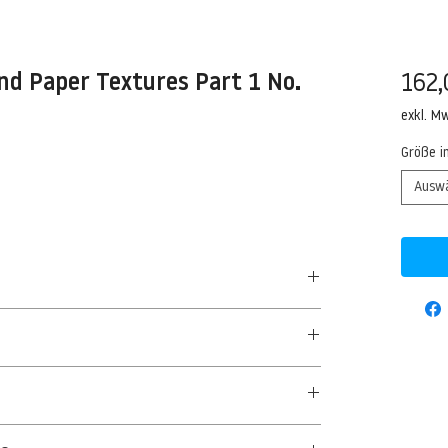
nd Paper Textures Part 1 No.
162,
exkl. M
Größe i
Ausw
50 G/QM - UNCOATED
aus Textil- und Cellulosefasern gewonnenes,