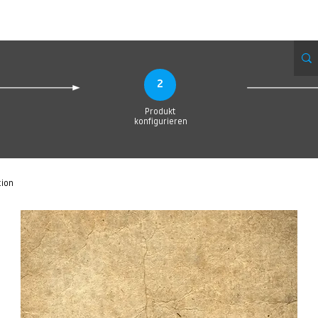
Produktionsanfrage
Upload your Design
Produktion
Servic
2
Produkt
konfigurieren
tion