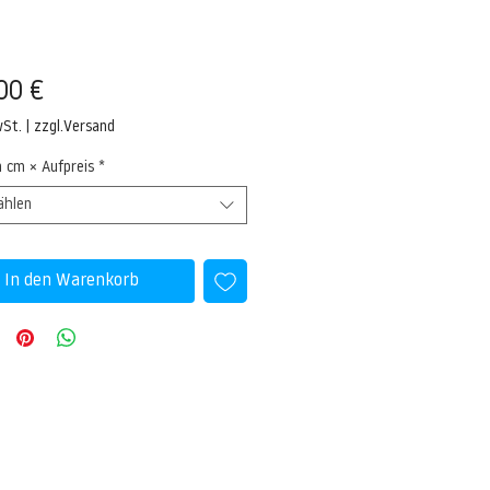
Preis
00 €
wSt.
|
zzgl.Versand
n cm × Aufpreis
*
ählen
In den Warenkorb