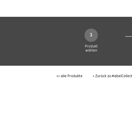
SHOP
Produkte
1
Produkt
wählen
<< alle Produkte
< Zurück zu
#labelCollec