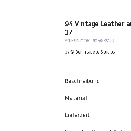
94 Vintage Leather a
17
Artikelnummer: sm-88Rs4Fq
by © Berlintapete Studios
Beschreibung
Material
BT 5342 PREMIUM FLEECE MATT 1
Lieferzeit
8kSpectral Wallpaper©
3-5 Werktage
Die Tapete besteht aus Vlies, ein 