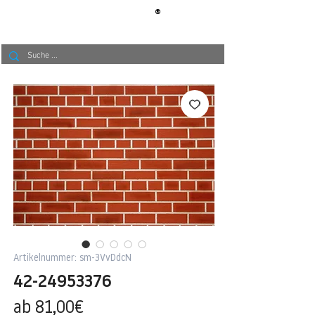
®
BERLIN
TAPETE
Artikelnummer: sm-3VvDdcN
42-24953376
Sale-
ab
81,00€