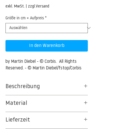
Preis
exkl. MwSt.
|
zzgl.Versand
Größe in cm × Aufpreis
*
In den Warenkorb
by Martin Diebel - © Corbis.  All Rights 
Reserved. - © Martin Diebel/fstop/Corbis
Beschreibung
Close up of a red brick wall
Material
Close up of a red brick wall --- Image by ©
BT 5342 PREMIUM FLEECE MATT 150 G/QM
Martin Diebel/fstop/Corbis
Lieferzeit
- UNCOATED
8kSpectral Wallpaper©