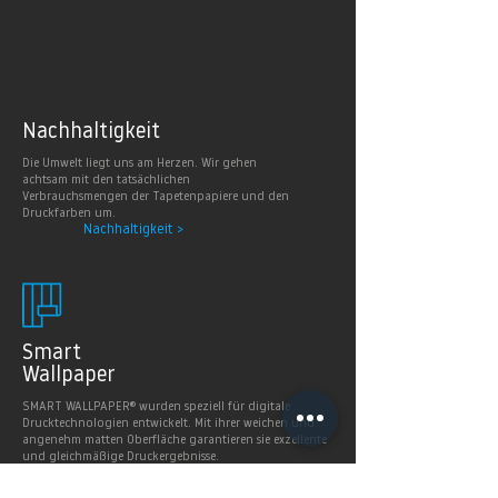
Nachhaltig
keit
Die Umwelt liegt uns am Herzen. Wir gehen
achtsam mit den tatsächlichen
Verbrauchsmengen der Tapetenpapiere und den
Druckfarben um.
Nachhaltigkeit >
Smart
Wallpaper
SMART WALLPAPER® wurden speziell für digitale
Drucktechnologien entwickelt. Mit ihrer weichen und
angenehm matten Oberfläche garantieren sie exzellente
und gleichmäßige Druckergebnisse.
Produkte >