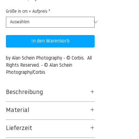
Größe in cm × Aufpreis
*
In den Warenkorb
by Alan Schein Photography - © Corbis.  All 
Rights Reserved. - © Alan Schein 
Photography/Corbis
Beschreibung
Brick Wall
Material
Brick Wall --- Image by © Alan Schein
BT 5342 PREMIUM FLEECE MATT 150 G/QM
Photography/Corbis
Lieferzeit
- UNCOATED
8kSpectral Wallpaper©