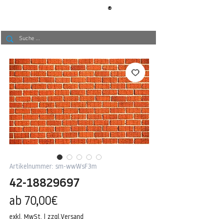
®
BERLIN
TAPETE
Artikelnummer: sm-wwWsF3m
42-18829697
Sale-
ab
70,00€
Preis
exkl. MwSt.
|
zzgl.Versand