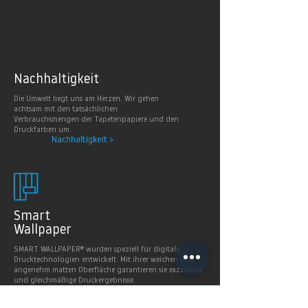
Nachhaltig
keit
Die Umwelt liegt uns am Herzen. Wir gehen
achtsam mit den tatsächlichen
Verbrauchsmengen der Tapetenpapiere und den
Druckfarben um.
Nachhaltigkeit >
Smart
Wallpaper
SMART WALLPAPER® wurden speziell für digitale
Drucktechnologien entwickelt. Mit ihrer weichen und
angenehm matten Oberfläche garantieren sie exzellente
und gleichmäßige Druckergebnisse.
Produkte >