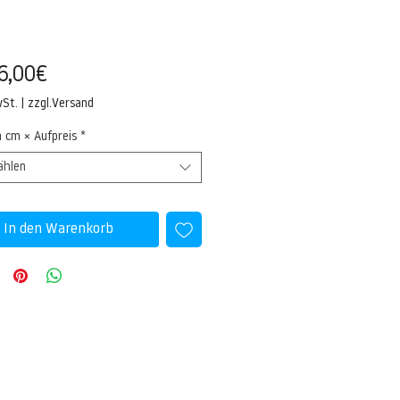
Sale-
6,00€
Preis
wSt.
|
zzgl.Versand
n cm × Aufpreis
*
ählen
In den Warenkorb