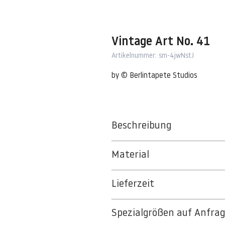
Vintage Art No. 41
Artikelnummer: sm-4jwNstJ
by © Berlintapete Studios
Beschreibung
Material
BT 5342 PREMIUM FLEECE MATT 1
Lieferzeit
8kSpectral Wallpaper©
3-5 Werktage
Die Tapete besteht aus Vlies, ein 
Spezialgrößen auf Anfra
Auf Anfrage Expressproduktion mö
strapazierfähiges und nachhaltiges