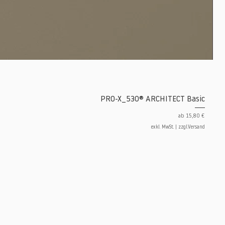
PRO-X_530® ARCHITECT Basic
Sale-Preis
ab
15,80 €
exkl. MwSt.
|
zzgl.Versand