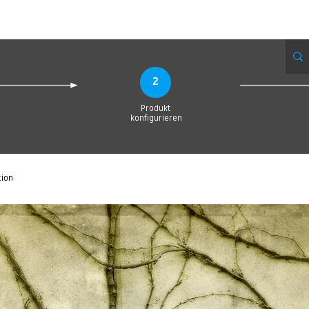
Produktionsanfrage
Upload your Design
Produktion
Servic
2
Produkt
konfigurieren
tion