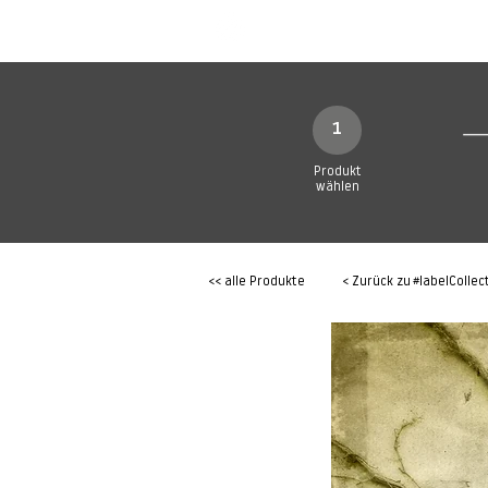
SHOP
Produkte
1
Produkt
wählen
<< alle Produkte
< Zurück zu
#labelCollec