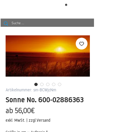
®
BERLIN
TAPETE
Artikelnummer: sm-BCWjcNm
Sonne No. 600-02886363
Sale-
ab
56,00€
Preis
exkl. MwSt.
|
zzgl.Versand