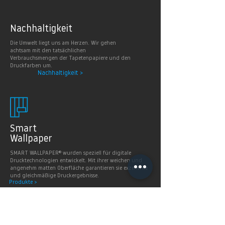
Nachhaltig
keit
Die Umwelt liegt uns am Herzen. Wir gehen
achtsam mit den tatsächlichen
Verbrauchsmengen der Tapetenpapiere und den
Druckfarben um.
Nachhaltigkeit >
Smart
Wallpaper
SMART WALLPAPER® wurden speziell für digitale
Drucktechnologien entwickelt. Mit ihrer weichen und
angenehm matten Oberfläche garantieren sie exzellente
und gleichmäßige Druckergebnisse.
Produkte >