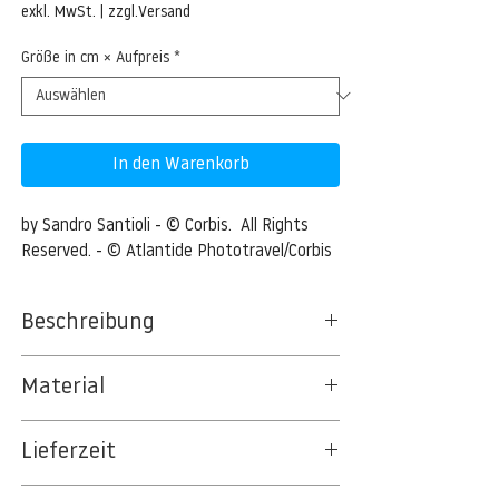
Preis
exkl. MwSt.
|
zzgl.Versand
Größe in cm × Aufpreis
*
In den Warenkorb
by Sandro Santioli - © Corbis.  All Rights 
Reserved. - © Atlantide Phototravel/Corbis
Beschreibung
Tulip fields between Sassenheim and Lisse
Material
26 Apr 2012, Netherlands --- Netherlands .
BT 5342 PREMIUM FLEECE MATT 150 G/QM
Tulip fields between Sassenheim and Lisse
Lieferzeit
- UNCOATED
--- Image by © Atlantide
8kSpectral Wallpaper©
Phototravel/Corbis
3-5 Werktage