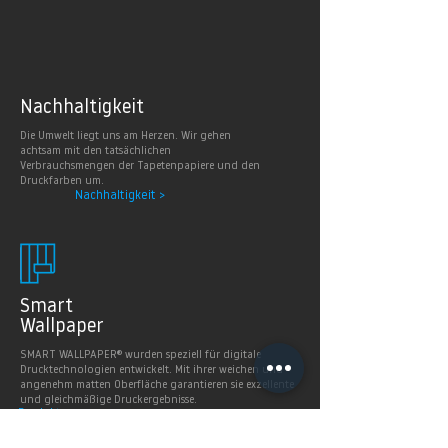
Nachhaltig
keit
Die Umwelt liegt uns am Herzen. Wir gehen
achtsam mit den tatsächlichen
Verbrauchsmengen der Tapetenpapiere und den
Druckfarben um.
Nachhaltigkeit >
Smart
Wallpaper
SMART WALLPAPER® wurden speziell für digitale
Drucktechnologien entwickelt. Mit ihrer weichen und
angenehm matten Oberfläche garantieren sie exzellente
und gleichmäßige Druckergebnisse.
Produkte >