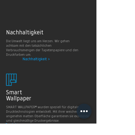
Nachhaltig
keit
Die Umwelt liegt uns am Herzen. Wir gehen
achtsam mit den tatsächlichen
Verbrauchsmengen der Tapetenpapiere und den
Druckfarben um.
Nachhaltigkeit >
Smart
Wallpaper
SMART WALLPAPER® wurden speziell für digitale
Drucktechnologien entwickelt. Mit ihrer weichen und
angenehm matten Oberfläche garantieren sie exzellente
und gleichmäßige Druckergebnisse.
Produkte >