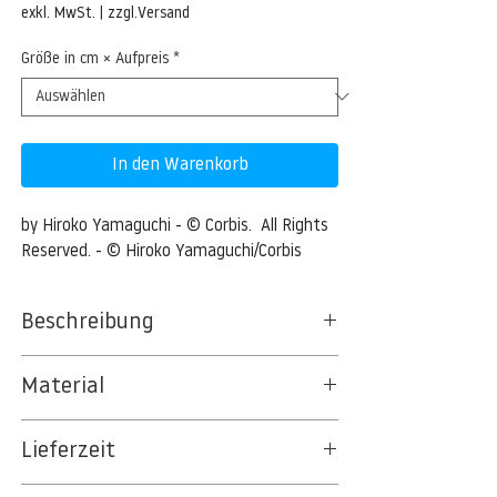
Preis
exkl. MwSt.
|
zzgl.Versand
Größe in cm × Aufpreis
*
In den Warenkorb
by Hiroko Yamaguchi - © Corbis.  All Rights 
Reserved. - © Hiroko Yamaguchi/Corbis
Beschreibung
Blue sky with clouds
Material
Otsu, Japan --- Blue sky with clouds ---
BT 5342 PREMIUM FLEECE MATT 150 G/QM
Image by © Hiroko Yamaguchi/Corbis
Lieferzeit
- UNCOATED
8kSpectral Wallpaper©
3-5 Werktage