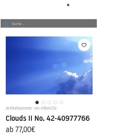
®
BERLIN
TAPETE
Artikelnummer: sm-rHbmC3z
Clouds II No. 42-40977766
Sale-
ab
77,00€