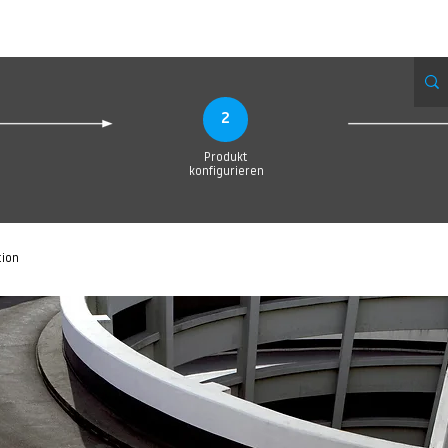
Produktionsanfrage
Upload your Design
Produktion
Servic
2
Produkt
konfigurieren
tion