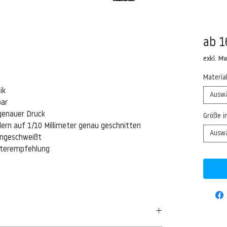
ab
1
exkl. M
Materia
ik
Ausw
bar
genauer Druck
Größe i
ern auf 1/10 Millimeter genau geschnitten
Ausw
eingeschweißt
isterempfehlung