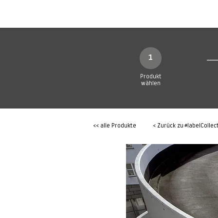
SHOP
Produkte
1
Produkt
wählen
<< alle Produkte
< Zurück zu
#labelCollec