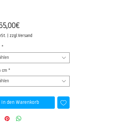
Sale-
65,00€
Preis
wSt.
|
zzgl.Versand
l
*
ählen
n cm
*
ählen
In den Warenkorb