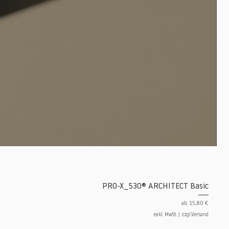
PRO-X_530® ARCHITECT Basic
Sale-Preis
ab
15,80 €
exkl. MwSt.
|
zzgl.Versand