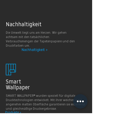
Nachhaltig
keit
Die Umwelt liegt uns am Herzen. Wir gehen
achtsam mit den tatsächlichen
Verbrauchsmengen der Tapetenpapiere und den
Druckfarben um.
Nachhaltigkeit >
Smart
Wallpaper
SMART WALLPAPER® wurden speziell für digitale
Drucktechnologien entwickelt. Mit ihrer weichen und
angenehm matten Oberfläche garantieren sie exzellente
und gleichmäßige Druckergebnisse.
Produkte >