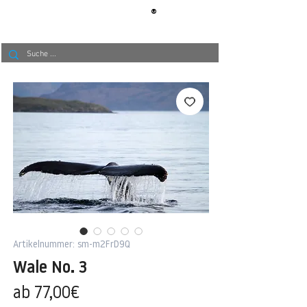
®
BERLIN
TAPETE
Artikelnummer: sm-m2FrD9Q
Wale No. 3
Sale-
ab
77,00€