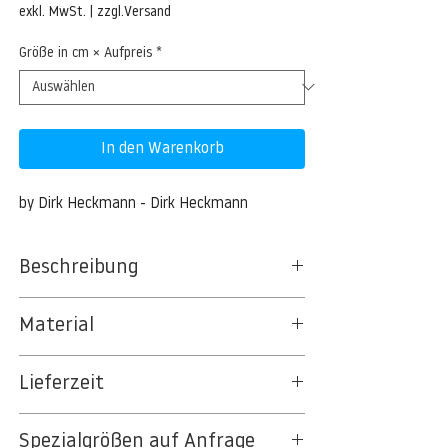
Preis
exkl. MwSt.
|
zzgl.Versand
Größe in cm × Aufpreis
*
In den Warenkorb
by Dirk Heckmann - Dirk Heckmann
Beschreibung
Wale in Torres
Material
BT 5342 PREMIUM FLEECE MATT 150 G/QM
Lieferzeit
- UNCOATED
8kSpectral Wallpaper©
3-5 Werktage
Spezialgrößen auf Anfrage
Auf Anfrage Expressproduktion möglich.