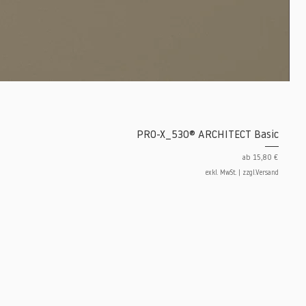
PRO-X_530® ARCHITECT Basic
Sale-Preis
ab
15,80 €
exkl. MwSt.
|
zzgl.Versand