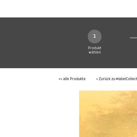
SHOP
Produkte
1
Produkt
wählen
<< alle Produkte
< Zurück zu
#labelCollec