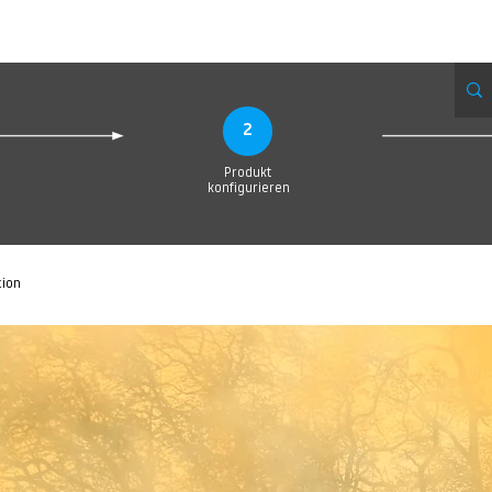
Produktionsanfrage
Upload your Design
Produktion
Servic
2
Produkt
konfigurieren
tion