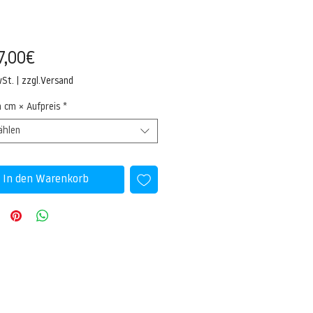
Sale-
7,00€
Preis
wSt.
|
zzgl.Versand
n cm × Aufpreis
*
ählen
In den Warenkorb