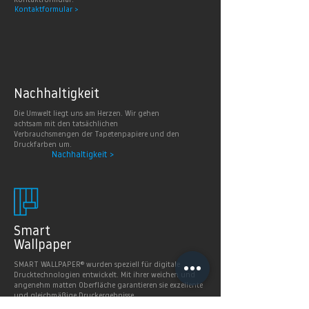
Kontaktformular.
Kontaktformular >
Nachhaltig
keit
Die Umwelt liegt uns am Herzen. Wir gehen
achtsam mit den tatsächlichen
Verbrauchsmengen der Tapetenpapiere und den
Druckfarben um.
Nachhaltigkeit >
Smart
Wallpaper
SMART WALLPAPER® wurden speziell für digitale
Drucktechnologien entwickelt. Mit ihrer weichen und
angenehm matten Oberfläche garantieren sie exzellente
und gleichmäßige Druckergebnisse.
Produkte >