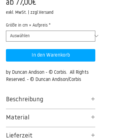
Sale-
ab
77,00€
Preis
exkl. MwSt.
|
zzgl.Versand
Größe in cm × Aufpreis
*
In den Warenkorb
by Duncan Andison - © Corbis.  All Rights 
Reserved. - © Duncan Andison/Corbis
Beschreibung
Sunny tree on Hadrian's Wall Walk,
Material
Northumberland.
BT 5342 PREMIUM FLEECE MATT 150 G/QM
30 Jun 2012, Northumberland, England, UK
Lieferzeit
- UNCOATED
--- A tree bathed in sunshine that's